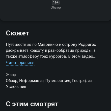
16+
Обзор
Сюжет
Путешествие по Маврикию и острову Родригес
раскрывает красоту и разнообразие природы, а
также атмосферу трёх курортов. В этом видео
зрители познакомятся с уникальными уголками
Читать дальше
островов и их культурой
Жанр
Обзор, Информация, Путешествия, География,
Увлечения
С этим смотрят