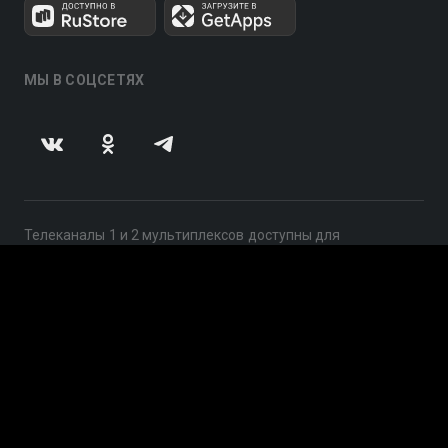
МЫ В СОЦСЕТЯХ
Телеканалы 1 и 2 мультиплексов доступны для
бесплатного просмотра в непрерывном режиме,
круглосуточно.
© 2014 — 2026, ООО «ЛайфСтрим», 109240, г. Москва,
ул. Николоямская, д. 13, стр. 2, этаж 2, ИНН 7710918800
Поддержка: help@smotreshka.tv
UUID: 9b6ba372-85fc-4acc-bde0-42299a0f5d07
v3.10.4
|
SSR