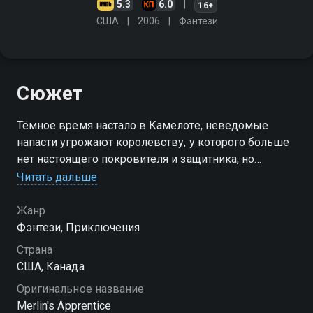
5.3
6.0
16+
США
2006
Фэнтези
Сюжет
Тёмное время настало в Камелоте, неведомые
напасти угрожают королевству, у которого больше
нет настоящего покровителя и защитника, но
Мерлин вернулся, чтобы найти достойною замену
Читать дальше
королю Артуру
Жанр
Посмотреть онлайн 1 сезон сериала Ученик
Фэнтези, Приключения
Мерлина вы можете совершенно бесплатно в
Страна
хорошем HD качестве на Смотрёшке
США, Канада
Оригинальное название
Merlin's Apprentice