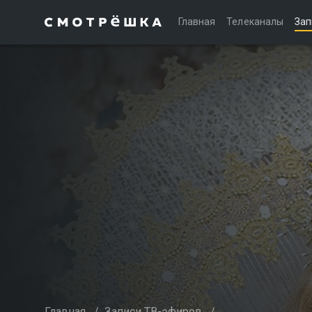
Главная
Телеканалы
Зап
Главная
/
Записи ТВ-эфиров
/