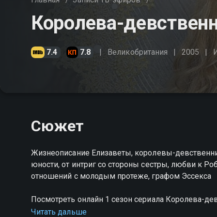
Королева-девственн
7.4
7.8
Великобритания
2005
Сюжет
Жизнеописание Елизаветы, королевы-девственни
юности, от интриг со стороны сестры, любви к Р
отношений с молодым протеже, графом Эссекса
Посмотреть онлайн 1 сезон сериала Королева-д
хорошем HD качестве на Смотрёшке
Читать дальше