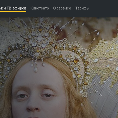
иси ТВ-эфиров
Кинотеатр
О сервисе
Тарифы