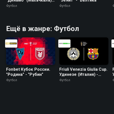
"Динамо" (Махачкала) -
"Зенит" - "Балтика"
"Крылья Советов"
Футбол
Футбол
Ещё в жанре: Футбол
Fonbet Кубок России.
Friuli Venezia Giulia Cup.
"Родина" - "Рубин"
Удинезе (Италия) -
Барселона (Испания).
Футбол
Футбол
Трансляция из Италии