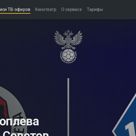
иси ТВ-эфиров
Кинотеатр
О сервисе
Тарифы
ноплева
я Советов