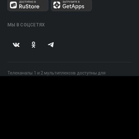
МЫ В СОЦСЕТЯХ
Телеканалы 1 и 2 мультиплексов доступны для
бесплатного просмотра в непрерывном режиме,
круглосуточно.
© 2014 — 2026, ООО «ЛайфСтрим», 109240, г. Москва,
ул. Николоямская, д. 13, стр. 2, этаж 2, ИНН 7710918800
Поддержка: help@smotreshka.tv
UUID: f6d9a9da-1666-44b4-8c15-10fd13f0ef8a
v3.10.4
|
SSR