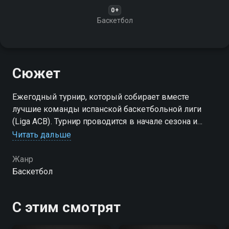
0+
Баскетбол
Сюжет
Ежегодный турнир, который собирает вместе
лучшие команды испанской баскетбольной лиги
(Liga ACB). Турнир проводится в начале сезона и
является одним из самых престижных
Читать дальше
соревнований в испанском баскетболе
Жанр
Баскетбол
С этим смотрят