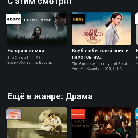
С этим смотрят
На краю земли
Клуб любителей книг и
пирогов из
The Convert • 2023,
E
картофельных
Великобритания, Боевик
The Guernsey Literary and Potato
очистков
Peel Pie Society • 2018, США,
История
Ещё в жанре: Драма