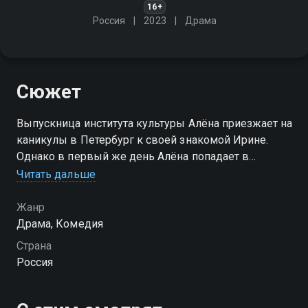
16+
Россия
2023
Драма
Сюжет
Выпускница института культуры Алёна приезжает на
каникулы в Петербург к своей знакомой Ирине.
Однако в первый же день Алёна попадает в
автомобильную аварию…
Читать дальше
Посмотреть онлайн 1 сезон сериала Питер Онлайн
Жанр
вы можете совершенно бесплатно в хорошем HD
Драма, Комедия
качестве на Смотрёшке
Страна
Россия