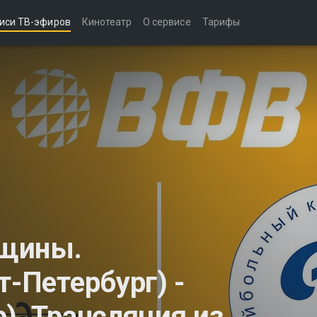
иси ТВ-эфиров
Кинотеатр
О сервисе
Тарифы
нщины.
т-Петербург) -
). Трансляция из