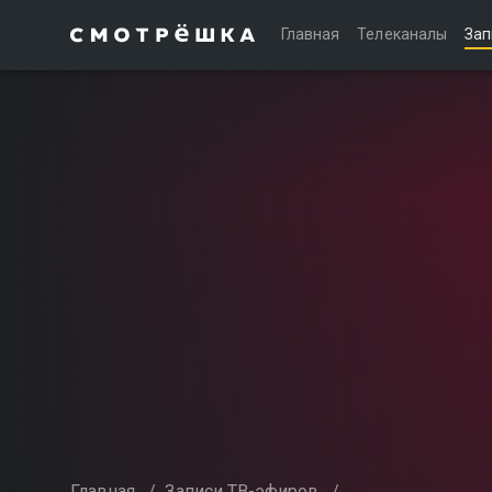
Главная
Телеканалы
Зап
Главная
/
Записи ТВ-эфиров
/