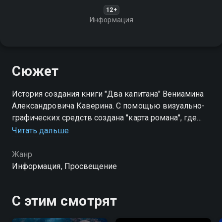
12+
Информация
Сюжет
История создания книги "Два капитана" Вениамина
Александровича Каверина. С помощью визуально-
графических средств создана "карта романа", где
авторский вымысел тесно переплетается с
Читать дальше
реальностью
Жанр
Информация, Просвещение
С этим смотрят