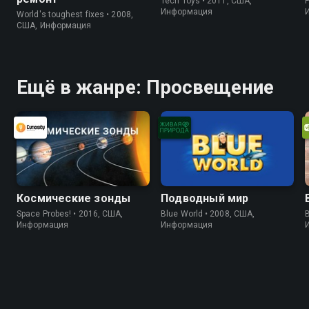
Tech Toys • 2011, США,
P
Информация
World's toughest fixes • 2008,
США, Информация
Ещё в жанре: Просвещение
Космические зонды
Подводный мир
Space Probes! • 2016, США,
Blue World • 2008, США,
B
Информация
Информация