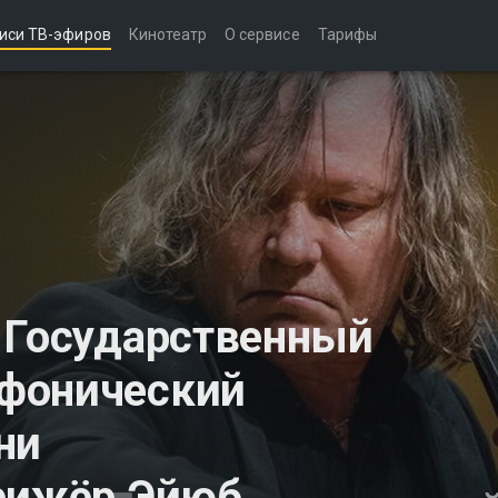
иси ТВ-эфиров
Кинотеатр
О сервисе
Тарифы
 Государственный
фонический
ни
ирижёр Эйюб