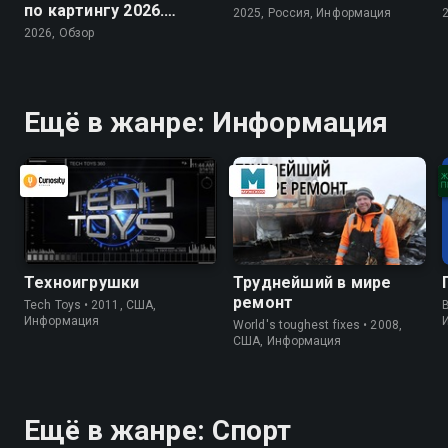
по картингу 2026.
2025, Россия, Информация
Arrive and Drive
2026, Обзор
Ещё в жанре: Информация
Техноигрушки
Труднейший в мире
ремонт
Tech Toys • 2011, США,
B
Информация
World's toughest fixes • 2008,
США, Информация
Ещё в жанре: Спорт