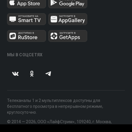
МЫ В СОЦСЕТЯХ
Телеканалы 1 и 2 мультиплексов доступны для
бесплатного просмотра в непрерывном режиме,
круглосуточно.
© 2014 — 2026, ООО «ЛайфСтрим», 109240, г. Москва,
ул. Николоямская, д. 13, стр. 2, этаж 2, ИНН 7710918800