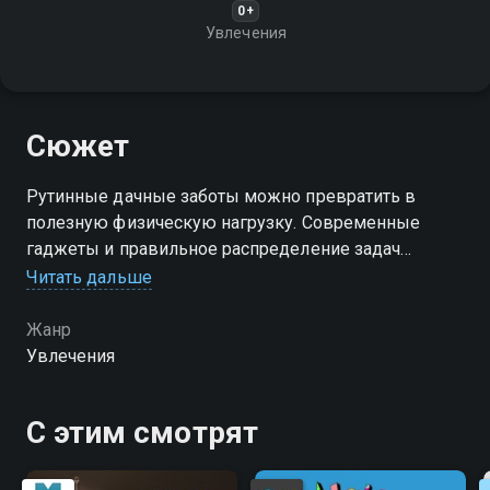
0+
Увлечения
Сюжет
Рутинные дачные заботы можно превратить в
полезную физическую нагрузку. Современные
гаджеты и правильное распределение задач
помогают поддерживать участок ухоженным и
Читать дальше
одновременно наслаждаться отдыхом на даче
Жанр
Увлечения
С этим смотрят