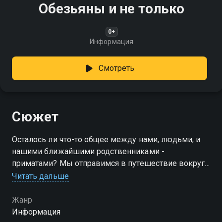
Обезьяны и не только
0+
Информация
Смотреть
Сюжет
Осталось ли что-то общее между нами, людьми, и
нашими ближайшими родственниками -
приматами? Мы отправимся в путешествие вокруг
света, чтобы узнать больше об этих
Читать дальше
сообразительных и трудолюбивых млекопитающих
Жанр
Информация