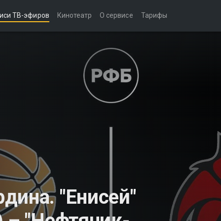
иси ТВ-эфиров
Кинотеатр
О сервисе
Тарифы
дина. "Енисей"
 – "Нефтяник-