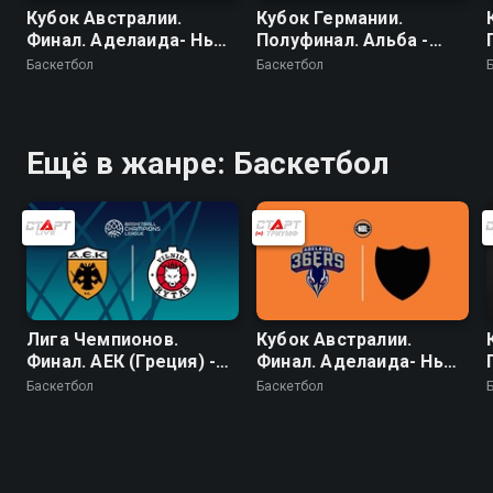
Кубок Австралии.
Кубок Германии.
Финал. Аделаида- Нью
Полуфинал. Альба -
Зиланд Брейкерс
Ольденбург
Баскетбол
Баскетбол
Ещё в жанре: Баскетбол
Лига Чемпионов.
Кубок Австралии.
Финал. АЕК (Греция) -
Финал. Аделаида- Нью
Ритас (Литва)
Зиланд Брейкерс
Баскетбол
Баскетбол