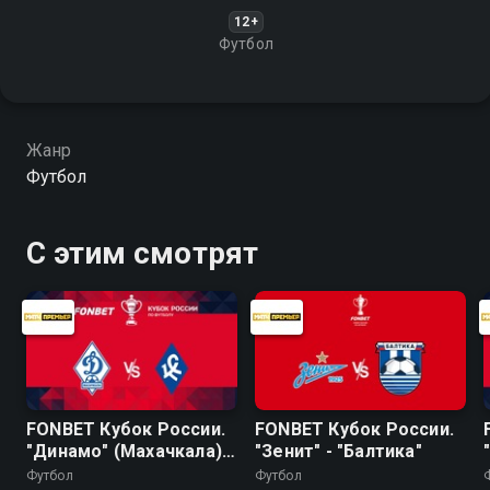
12+
Футбол
Жанр
Футбол
С этим смотрят
FONBET Кубок России.
FONBET Кубок России.
"Динамо" (Махачкала) -
"Зенит" - "Балтика"
"Крылья Советов"
Футбол
Футбол