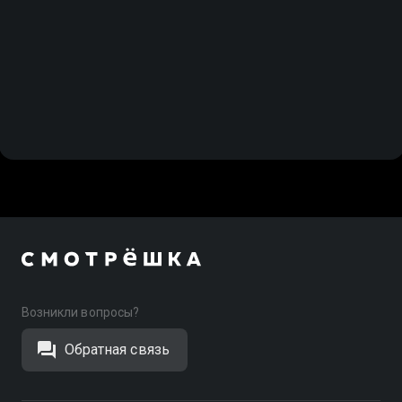
Возникли вопросы?
Обратная связь