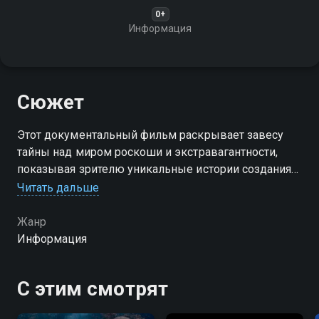
0+
Информация
Сюжет
Этот документальный фильм раскрывает завесу
тайны над миром роскоши и экстравагантности,
показывая зрителю уникальные истории создания
мегаяхт - настоящих плавучих дворцов стоимостью
Читать дальше
сотни миллионов долларов
Жанр
Информация
С этим смотрят