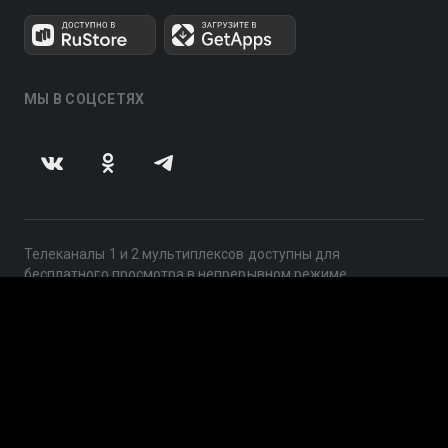
МЫ В СОЦСЕТЯХ
Телеканалы 1 и 2 мультиплексов доступны для
бесплатного просмотра в непрерывном режиме,
круглосуточно.
© 2014 — 2026, ООО «ЛайфСтрим», 109240, г. Москва,
ул. Николоямская, д. 13, стр. 2, этаж 2, ИНН 7710918800
Поддержка: help@smotreshka.tv
UUID: 24d5a4b3-7b41-4a14-9e5a-b4d536604fe7
v3.10.4
|
SSR