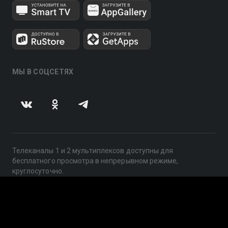
МЫ В СОЦСЕТЯХ
Телеканалы 1 и 2 мультиплексов доступны для
бесплатного просмотра в непрерывном режиме,
круглосуточно.
© 2014 — 2026, ООО «ЛайфСтрим», 109240, г. Москва,
ул. Николоямская, д. 13, стр. 2, этаж 2, ИНН 7710918800
Поддержка: help@smotreshka.tv