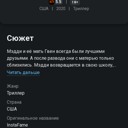
5.5
18+
США
2020
Триллер
Сюжет
Мэдди и её мать Гвен всегда были лучшими
друзьями. А после развода они с матерью только
сблизились. Мэдди возвращается в свою школу,
она рада вернуться к своим друзьями и хочет быть
Читать дальше
самой крутой из всех
Жанр
Триллер
Страна
США
Оригинальное название
InstaFame