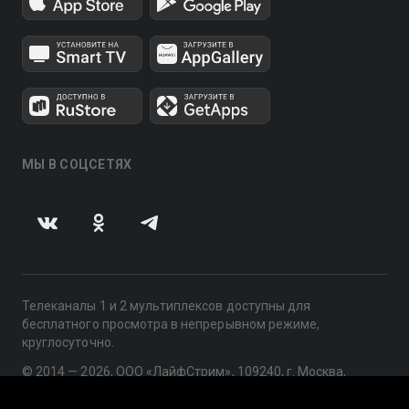
МЫ В СОЦСЕТЯХ
Телеканалы 1 и 2 мультиплексов доступны для
бесплатного просмотра в непрерывном режиме,
круглосуточно.
© 2014 — 2026, ООО «ЛайфСтрим», 109240, г. Москва,
ул. Николоямская, д. 13, стр. 2, этаж 2, ИНН 7710918800