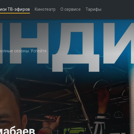
иси ТВ-эфиров
Кинотеатр
О сервисе
Тарифы
полные сезоны. Успейте
мабаев