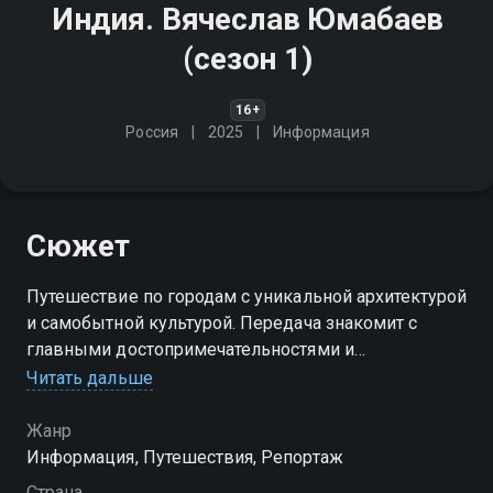
Индия. Вячеслав Юмабаев
(сезон 1)
16+
Россия
2025
Информация
Сюжет
Путешествие по городам с уникальной архитектурой
и самобытной культурой. Передача знакомит с
главными достопримечательностями и
малоизвестными уголками, где каждая улица и
Читать дальше
каждый памятник рассказывают свою историю
Жанр
Посмотреть онлайн 1 сезон сериала Индия.
Информация, Путешествия, Репортаж
Вячеслав Юмабаев вы можете совершенно
Страна