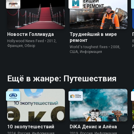
Новости Голливуда
Труднейший в мире
ремонт
Hollywood News Feed • 2012,
B
Франция, Обзор
World's toughest fixes • 2008,
США, Информация
Ещё в жанре: Путешествия
10 экопутешествий
DiKA Денис и Алёна
2024, Россия, Информация
2019, Россия, Информация