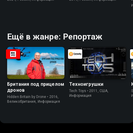
Ещё в жанре: Репортаж
Британия под прицелом
Техноигрушки
дронов
Tech Toys • 2011, США,
S
Информация
Hidden Britain by Drone • 2016,
Великобритания, Информация