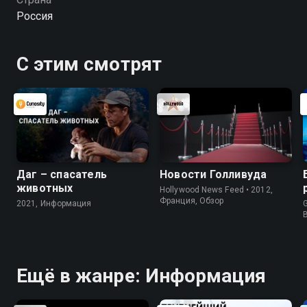
бесплатно в хорошем HD качестве на Смотрёшке
Россия
С этим смотрят
Даг – спасатель
Новости Голливуда
животных
Hollywood News Feed • 2012,
Франция, Обзор
2021, Информация
G
Ещё в жанре: Информация