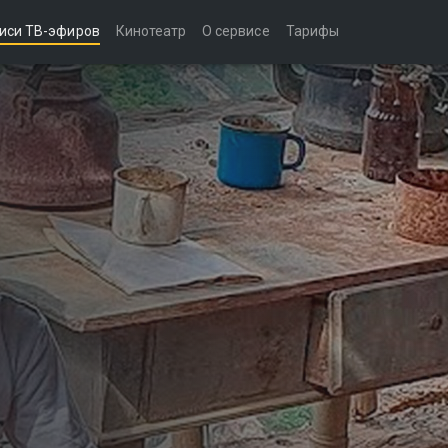
иси ТВ-эфиров
Кинотеатр
О сервисе
Тарифы