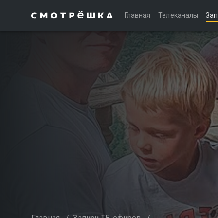
Главная
Телеканалы
Зап
Главная
/
Записи ТВ-эфиров
/