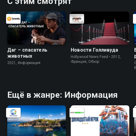
С этим смотрят
Даг – спасатель
Новости Голливуда
животных
Hollywood News Feed • 2012,
Франция, Обзор
2021, Информация
G
Ещё в жанре: Информация