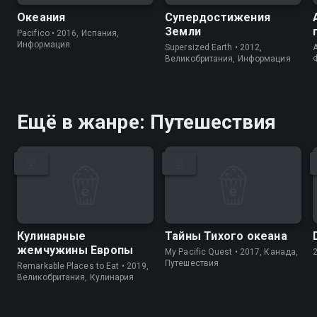
Океания
Супердостижения
Земли
Pacifico • 2016, Испания,
Информация
Supersized Earth • 2012,
A
Великобритания, Информация
Ещё в жанре: Путешествия
Кулинарные
Тайны Тихого океана
жемчужины Европы
My Pacific Quest • 2017, Канада,
Путешествия
Remarkable Places to Eat • 2019,
Великобритания, Кулинария