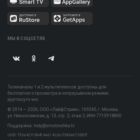
МЫ В СОЦСЕТЯХ
Телеканалы 1 и 2 мультиплексов доступны для
бесплатного просмотра в непрерывном режиме,
круглосуточно.
© 2014 — 2026, ООО «ЛайфСтрим», 109240, г. Москва,
ул. Николоямская, д. 13, стр. 2, этаж 2, ИНН 7710918800
Поддержка: help@smotreshka.tv
UUID: f33e421f-8b4f-4a61-8cdc-f38da673d82f