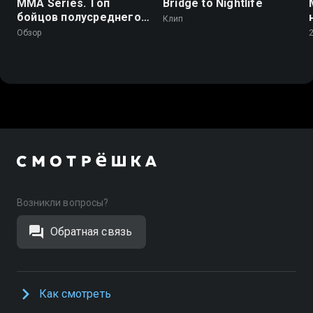
MMA Series. Топ
Bridge to Nightlife
бойцов полусреднего
Клип
веса. С.Бобрышев,
Обзор
В.Руденко, Д.Засинец
Возникли вопросы?
Обратная связь
Как смотреть