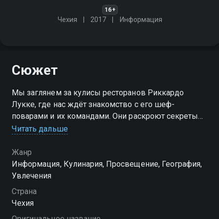
16+
Чехия
2017
Информация
Сюжет
Мы заглянем за кулисы ресторанов Риккардо
Лукке, где нас ждёт знакомство с его шеф-
поварами и их командами. Они раскроют секреты
приготовления самых популярных итальянских
Читать дальше
блюд и расскажут, как проходят их рабочие будни
Жанр
Посмотреть онлайн 1 сезон сериала Настоящая
Информация, Кулинария, Просвещение, География,
Италия вместе с Рикардо вы можете совершенно
Увлечения
бесплатно в хорошем HD качестве на Смотрёшке
Страна
Чехия
Оригинальное название