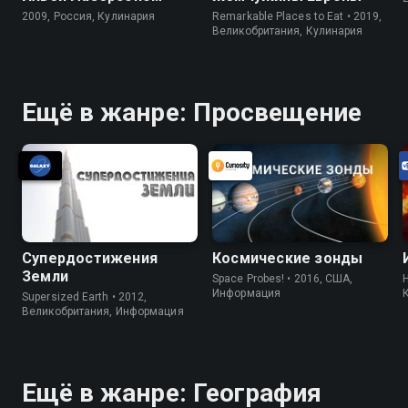
2009, Россия, Кулинария
Remarkable Places to Eat • 2019,
Великобритания, Кулинария
Ещё в жанре: Просвещение
Супердостижения
Космические зонды
Земли
Space Probes! • 2016, США,
H
Информация
Supersized Earth • 2012,
Великобритания, Информация
Ещё в жанре: География