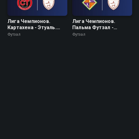
Лига Чемпионов.
Лига Чемпионов.
Картахена - Этуаль.
Пальма Футзал -
Матч за 3 место
Этуаль. 1/2 финала
Футзал
Футзал