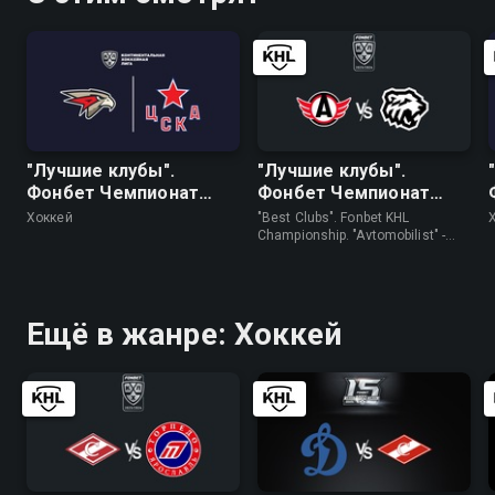
"Лучшие клубы".
"Лучшие клубы".
Фонбет Чемпионат
Фонбет Чемпионат
КХЛ. "Авангард" - ЦСКА
КХЛ. "Автомобилист" -
Хоккей
"Best Clubs". Fonbet KHL
"Трактор"
Championship. "Avtomobilist" -
"Traktor" • Хоккей
Ещё в жанре: Хоккей