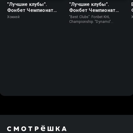
"Лучшие клубы".
"Лучшие клубы".
Фонбет Чемпионат
Фонбет Чемпионат
КХЛ. "Спартак" -
КХЛ. "Динамо"
Хоккей
"Best Clubs". Fonbet KHL
"Торпедо"
(Москва) - "Спартак"
Championship. "Dynamo"
(Moscow) - "Spartak" • Хоккей