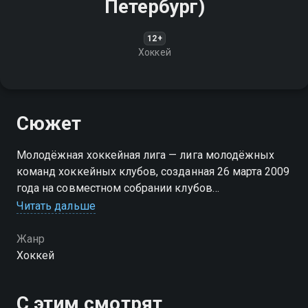
Петербург)
12+
Хоккей
Сюжет
Молодёжная хоккейная лига — лига молодёжных
команд хоккейных клубов, созданная 26 марта 2009
года на совместном собрании клубов
Континентальной хоккейной лиги, Федерации
Читать дальше
хоккея России и руководства КХЛ
Жанр
Хоккей
С этим смотрят