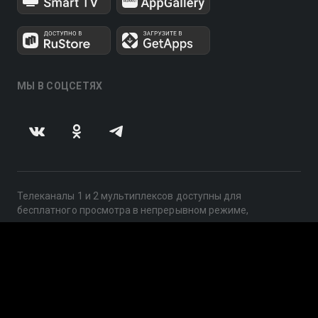
МЫ В СОЦСЕТЯХ
Телеканалы 1 и 2 мультиплексов доступны для
бесплатного просмотра в непрерывном режиме,
круглосуточно.
© 2014 — 2026, ООО «ЛайфСтрим», 109240, г. Москва,
ул. Николоямская, д. 13, стр. 2, этаж 2, ИНН 7710918800
Поддержка: help@smotreshka.tv
UUID: 4e1fd0e3-3f39-4104-adc2-c9357c513c3e