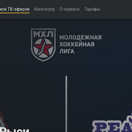
иси ТВ-эфиров
Кинотеатр
О сервисе
Тарифы
 Рыси