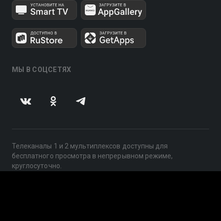
МЫ В СОЦСЕТЯХ
Телеканалы 1 и 2 мультиплексов доступны для
бесплатного просмотра в непрерывном режиме,
круглосуточно.
© 2014 — 2026, ООО «ЛайфСтрим», 109240, г. Москва,
ул. Николоямская, д. 13, стр. 2, этаж 2, ИНН 7710918800
Поддержка: help@smotreshka.tv