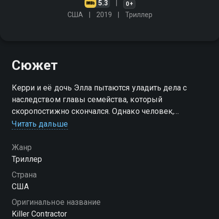
5.3
0+
США
2019
Триллер
Сюжет
Керри и её дочь Элла пытаются уладить дела с
наследством главы семейства, который
скоропостижно скончался. Однако человек,
которого они нанимают, приносит с собой серию
Читать дальше
смертельных неудач
Жанр
Триллер
Страна
США
Оригинальное название
Killer Contractor