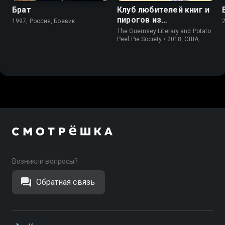
Брат
Клуб любителей книг и
пирогов из
1997, Россия, Боевик
картофельных
The Guernsey Literary and Potato
очистков
Peel Pie Society • 2018, США,
История
Возникли вопросы?
Обратная связь