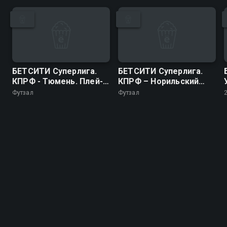
БЕТСИТИ Суперлига.
БЕТСИТИ Суперлига.
КПРФ - Тюмень. Плей-
КПРФ – Норильский
офф. 1/2 финала. Матч
Никель. Плей-офф.
Футзал
Футзал
1
Матч за 3-е место