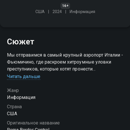
16+
США
2024
Информация
Сюжет
Мы отправимся в самый крупный аэропорт Италии -
Фьюмичино, где раскроем хитроумные уловки
преступников, которые хотят пронести
запрещённые грузы через строгий пограничный
Читать дальше
контроль
Жанр
Посмотреть онлайн 1 сезон сериала Пограничный
Информация
контроль. Рим вы можете совершенно бесплатно в
Страна
хорошем HD качестве на Смотрёшке
США
Оригинальное название
Roma Border Control