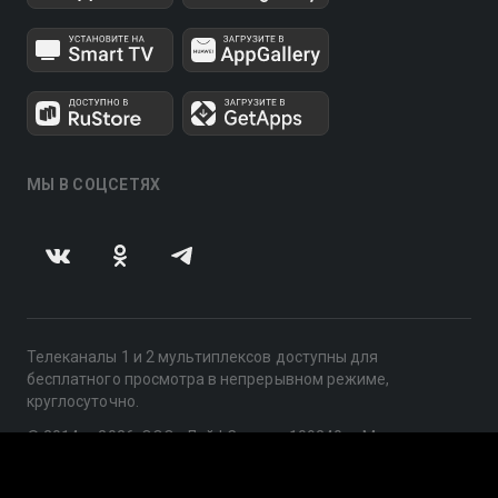
МЫ В СОЦСЕТЯХ
Телеканалы 1 и 2 мультиплексов доступны для
бесплатного просмотра в непрерывном режиме,
круглосуточно.
© 2014 — 2026, ООО «ЛайфСтрим», 109240, г. Москва,
ул. Николоямская, д. 13, стр. 2, этаж 2, ИНН 7710918800
Поддержка: help@smotreshka.tv