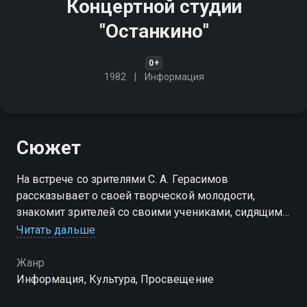
Концертной студии
"Останкино"
0+
1982
Информация
Сюжет
На встрече со зрителями С. А. Герасимов
рассказывает о своей творческой молодости,
знакомит зрителей со своими учениками, сидящими
в зале, отвечает на многочисленные вопросы
Читать дальше
аудитории: о тонкостях режиссёрской и актёрской
работы
Жанр
Информация, Культура, Просвещение