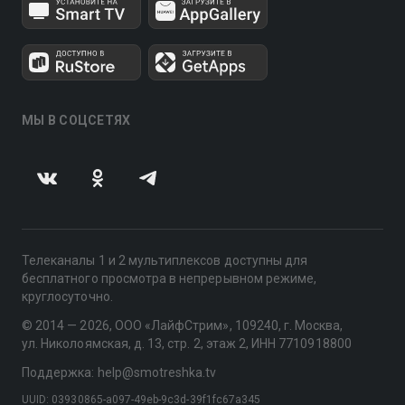
МЫ В СОЦСЕТЯХ
Телеканалы 1 и 2 мультиплексов доступны для
бесплатного просмотра в непрерывном режиме,
круглосуточно.
© 2014 — 2026, ООО «ЛайфСтрим», 109240, г. Москва,
ул. Николоямская, д. 13, стр. 2, этаж 2, ИНН 7710918800
Поддержка: help@smotreshka.tv
UUID: 03930865-a097-49eb-9c3d-39f1fc67a345