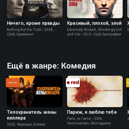
Ничего, кроме правды
Красивый, плохой, злой
Nothing But the Truth • 2008,
Extremely Wicked, Shockingly Evil
I
США, Криминал
and Vile • 2019, США, Биография
Ещё в жанре: Комедия
Телохранитель жены
Париж, я люблю тебя
киллера
Paris, je t'aime • 2006,
Лихтенштейн, Мелодрама
2020, Франция, Боевик