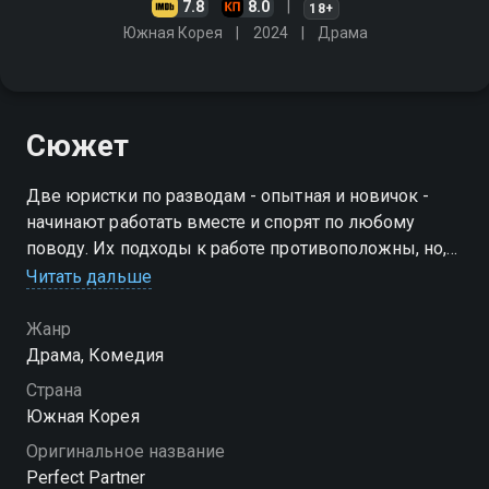
7.8
8.0
18+
Южная Корея
2024
Драма
Сюжет
Две юристки по разводам - опытная и новичок -
начинают работать вместе и спорят по любому
поводу. Их подходы к работе противоположны, но,
сталкиваясь с трудными делами, они понимают, что
Читать дальше
только вместе смогут добиться успеха
Жанр
Посмотреть онлайн 1 сезон сериала Хороший
Драма, Комедия
партнёр вы можете совершенно бесплатно в
Страна
хорошем HD качестве на Смотрёшке
Южная Корея
Оригинальное название
Perfect Partner