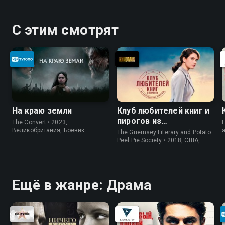
С этим смотрят
На краю земли
Клуб любителей книг и
пирогов из
The Convert • 2023,
E
картофельных
Великобритания, Боевик
The Guernsey Literary and Potato
очистков
Peel Pie Society • 2018, США,
История
Ещё в жанре: Драма