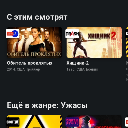
волка. Схватка с опасным зверем станет проверкой
на прочность, и только один из них сможет
С этим смотрят
вернуться к женщине живым. «Охота на волков» —
смотрите онлайн в хорошем качестве.
Обитель проклятых
Хищник-2
2014, США, Триллер
1990, США, Боевик
Ещё в жанре: Ужасы