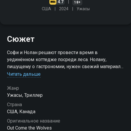
4.7
18+
США
2024
Ужасы
Сюжет
Софи и Нолан решают провести время в
уединённом коттедже посреди леса. Нолану,
пишущему о гастрономии, нужен свежий материал
— на этот раз про добычу зверя и приготовление
Читать дальше
мяса. Чтобы муж освоил базовые навыки, девушка
зовёт старого приятеля Кайла, который прекрасно
Жанр
разбирается в выслеживании дичи. Только вот
Ужасы, Триллер
быстро выясняется: Кайл питает к Софи далеко не
Страна
товарищеские эмоции. Атмосфера накаляется,
США, Канада
Нолан начинает закипать от подозрений и
Оригинальное название
недоверия. А на следующие сутки после прибытия
Out Come the Wolves
мужчины встречают в чаще хищника — настоящего