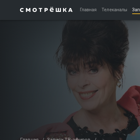
Главная
Телеканалы
Зап
Главная
/
Записи ТВ-эфиров
/