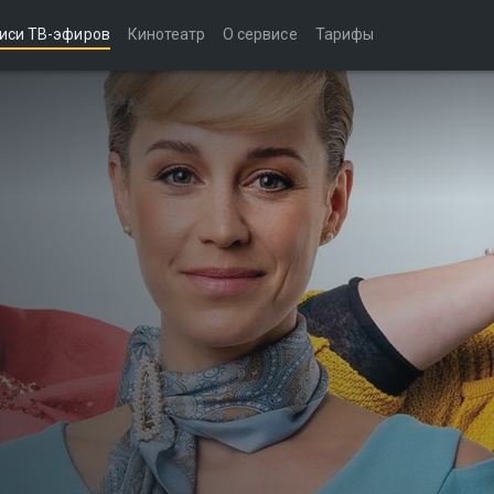
иси ТВ-эфиров
Кинотеатр
О сервисе
Тарифы