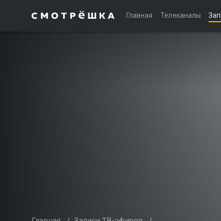
Главная
Телеканалы
Зап
Главная
/
Записи ТВ-эфиров
/