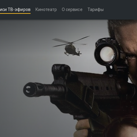
иси ТВ-эфиров
Кинотеатр
О сервисе
Тарифы