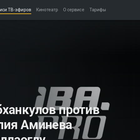
иси ТВ-эфиров
Кинотеатр
О сервисе
Тарифы
бханкулов против
алия Аминева
ллаоглу.