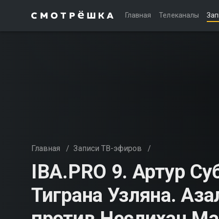
Главная
Телеканалы
Зап
Главная
/
Записи ТВ-эфиров
/
IBA.PRO 9. Артур Су
Тиграна Узляна. Аз
против Неслихан Ма