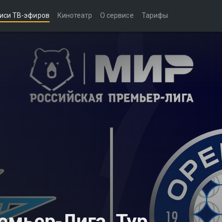
иси ТВ-эфиров
Кинотеатр
О сервисе
Тарифы
мьер-Лига. Тур