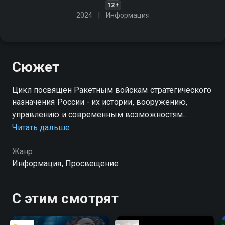
12+
2024
Информация
Сюжет
Цикл посвящён Ракетным войскам стратегического
назначения России - их истории, вооружению,
управлению и современным возможностям
Читать дальше
Посмотреть онлайн 1 сезон сериала Стратегия силы
вы можете совершенно бесплатно в хорошем HD
Жанр
качестве на Смотрёшке
Информация, Просвещение
С этим смотрят