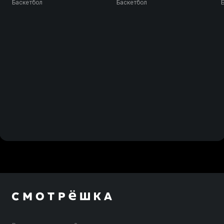
Тенерифе
Бавария
Баскетбол
Баскетбол