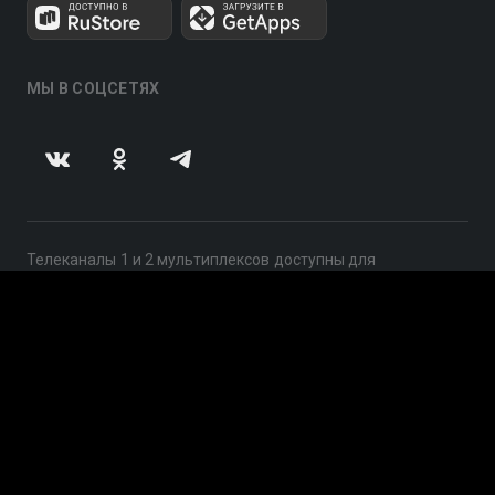
МЫ В СОЦСЕТЯХ
Телеканалы 1 и 2 мультиплексов доступны для
бесплатного просмотра в непрерывном режиме,
круглосуточно.
© 2014 — 2026, ООО «ЛайфСтрим», 109240, г. Москва,
ул. Николоямская, д. 13, стр. 2, этаж 2, ИНН 7710918800
Поддержка: help@smotreshka.tv
UUID: 08256933-f628-490a-a060-8cae8901ed7e
v3.10.4
|
SSR