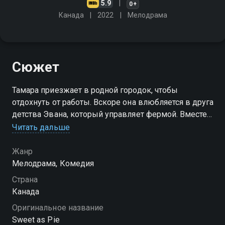
5.9
0+
Канада
2022
Мелодрама
Сюжет
Тамара приезжает в родной городок, чтобы
отдохнуть от работы. Вскоре она влюбляется в друга
детства Эвана, который управляет фермой. Вместе
им предстоит приложить немало усилий, чтобы
Читать дальше
спасти от вырубки яблоневый сад, посаженный ещё
бабушкой Тамары
Жанр
Мелодрама, Комедия
Страна
Канада
Оригинальное название
Sweet as Pie