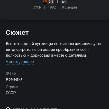
6.9
6+
СССР
1982
Комедия
Сюжет
Всего-то одной пуговицы не хватало живописцу на
автопортрете, но он решил преобразить себя
полностью и дорисовал вместе с деталями
шикарного гардероба всю жизнь, о которой
Читать дальше
мечтал…
Жанр
Комедия
Страна
СССР