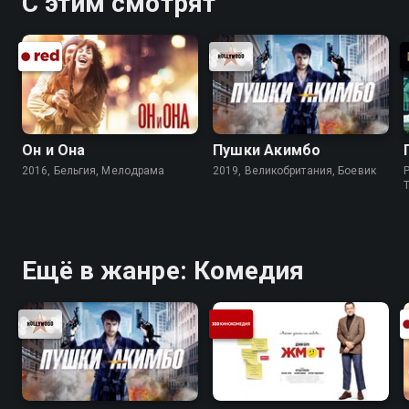
С этим смотрят
Он и Она
Пушки Акимбо
2016, Бельгия, Мелодрама
2019, Великобритания, Боевик
P
Ещё в жанре: Комедия