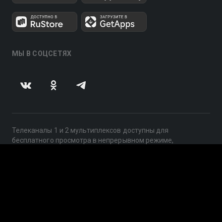
МЫ В СОЦСЕТЯХ
Телеканалы 1 и 2 мультиплексов доступны для
бесплатного просмотра в непрерывном режиме,
круглосуточно.
© 2014 — 2026, ООО «ЛайфСтрим», 109240, г. Москва,
ул. Николоямская, д. 13, стр. 2, этаж 2, ИНН 7710918800
Поддержка: help@smotreshka.tv
UUID: f4583597-f9cf-4e89-91be-e4175a3f4ba9
v3.10.4
|
SSR