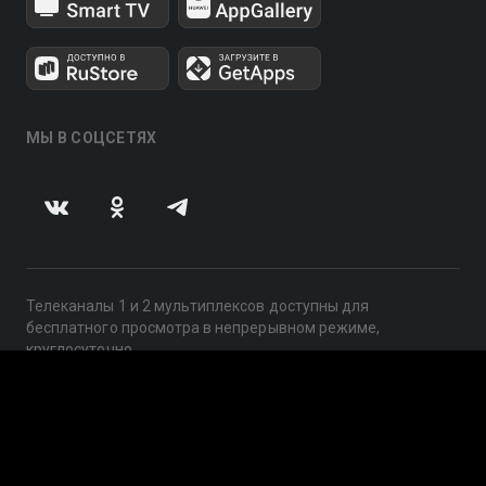
МЫ В СОЦСЕТЯХ
Телеканалы 1 и 2 мультиплексов доступны для
бесплатного просмотра в непрерывном режиме,
круглосуточно.
© 2014 — 2026, ООО «ЛайфСтрим», 109240, г. Москва,
ул. Николоямская, д. 13, стр. 2, этаж 2, ИНН 7710918800
Поддержка: help@smotreshka.tv
UUID: f2bc1e46-90f4-4aff-9c85-1fdde1b72035