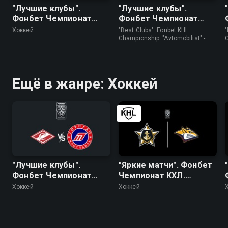
"Лучшие клубы".
"Лучшие клубы".
Фонбет Чемпионат
Фонбет Чемпионат
КХЛ. "Авангард" - ЦСКА
КХЛ. "Автомобилист" -
Хоккей
"Best Clubs". Fonbet KHL
"
"Трактор"
Championship. "Avtomobilist" -
"Traktor" • Хоккей
(
Ещё в жанре: Хоккей
"Лучшие клубы".
"Яркие матчи". Фонбет
Фонбет Чемпионат
Чемпионат КХЛ.
КХЛ. "Спартак" -
"Адмирал" -
Хоккей
Хоккей
"Торпедо"
"Металлург" (Мг)