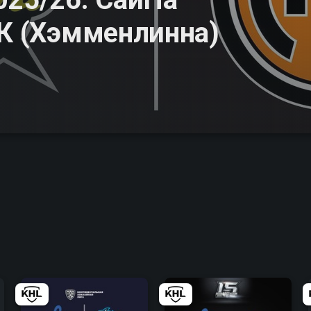
ПК (Хэмменлинна)