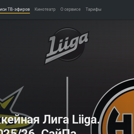
иси ТВ-эфиров
Кинотеатр
О сервисе
Тарифы
ейная Лига Liiga.
025/26. СайПа