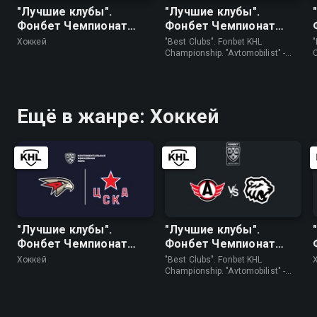
"Лучшие клубы".
"Лучшие клубы".
Фонбет Чемпионат
Фонбет Чемпионат
КХЛ. "Авангард" - ЦСКА
КХЛ. "Автомобилист" -
Хоккей
"Best Clubs". Fonbet KHL
"
"Трактор"
Championship. "Avtomobilist" -
"Traktor" • Хоккей
(
Ещё в жанре: Хоккей
"Лучшие клубы".
"Лучшие клубы".
Фонбет Чемпионат
Фонбет Чемпионат
КХЛ. "Авангард" - ЦСКА
КХЛ. "Автомобилист" -
Хоккей
"Best Clubs". Fonbet KHL
"Трактор"
Championship. "Avtomobilist" -
"Traktor" • Хоккей