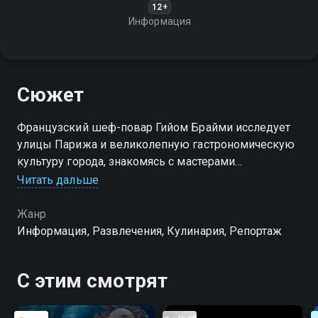
12+
Информация
Сюжет
Французский шеф-повар Гийом Брайми исследует
улицы Парижа и великолепную гастрономическую
культуру города, знакомясь с мастерами
кулинарного дела, которые делают Париж таким,
Читать дальше
какой он есть
Жанр
Информация, Развлечения, Кулинария, Репортаж
С этим смотрят